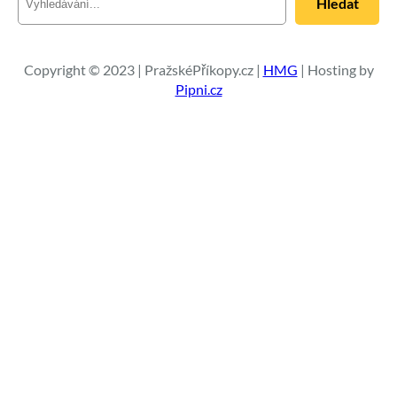
Hledat
l
e
d
a
Copyright © 2023 | PražskéPříkopy.cz |
HMG
| Hosting by
t
Pipni.cz