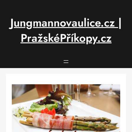
Přeskočit
na
obsah
Jungmannovaulice.cz |
PražskéPříkopy.cz