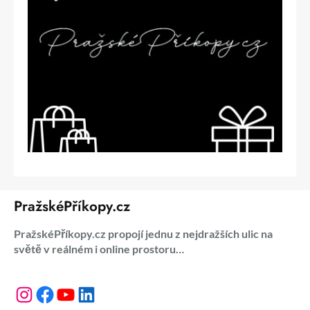
PražskéPříkopy.cz
PražskéPříkopy.cz propojí jednu z nejdražších ulic na
světě v reálném i online prostoru…
Instagram
Facebook
YouTube
LinkedIn