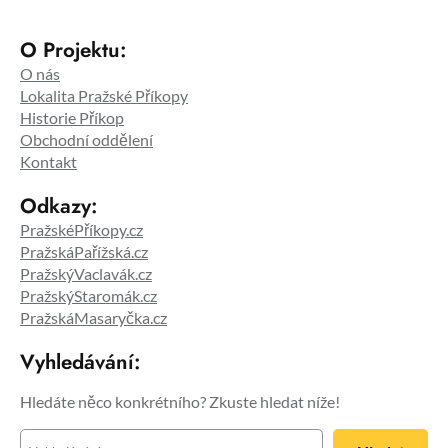
O Projektu:
O nás
Lokalita Pražské Příkopy
Historie Příkop
Obchodní oddělení
Kontakt
Odkazy:
PražskéPříkopy.cz
PražskáPařížská.cz
PražskýVaclavák.cz
PražskýStaromák.cz
PražskáMasaryčka.cz
Vyhledávání:
Hledáte něco konkrétního? Zkuste hledat níže!
H