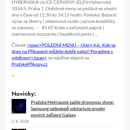
HYBERNSKÁ ULICE ČERVENÝ JELEN Hybernská
1034/5, Praha 1 Obědové menu se podává ve všední
dny v čase od 11:30 do 14:15 hodin. Polévky: Bažantí
vývar se Sherry | zeleninové nudle | sýrové knedlíčky
se slaninou – 85 Kč Krém z pečených paprik |
marinovaná mozzarela | bazalkové pesto |…
Článek
<span>POLEDNÍ MENU – Úterý 4.6.: Kde se
dnes na Příkopech můžete dobře najíst? Poradíme s
výběrem!</span>
se nejdříve objevil na
PražskéPříkopy.cz
.
•
Novinky:
Pražská Metropole zažije dronovou show:
Samsung velkolepě odstartuje prodej
nových zařízení Galaxy
2. 8. 2026