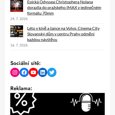
Epická Odyssea Christophera Nolana
dorazila do pražského IMAX v jedinečném
formátu 70mm
24. 7. 2026
Léto v kině a šance na Volvo. Cinema City
Slovanský dům v centru Prahy odmění
každou návštěvu
16. 7. 2026
Sociální sítě:
Instagram
Facebook
YouTube
LinkedIn
Twitter
Reklama: