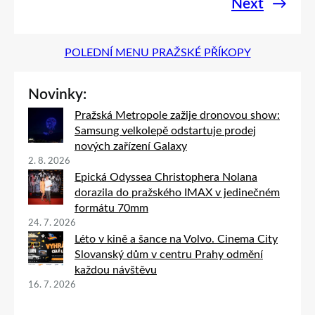
Next
→
POLEDNÍ MENU PRAŽSKÉ PŘÍKOPY
Novinky:
Pražská Metropole zažije dronovou show:
Samsung velkolepě odstartuje prodej
nových zařízení Galaxy
2. 8. 2026
Epická Odyssea Christophera Nolana
dorazila do pražského IMAX v jedinečném
formátu 70mm
24. 7. 2026
Léto v kině a šance na Volvo. Cinema City
Slovanský dům v centru Prahy odmění
každou návštěvu
16. 7. 2026