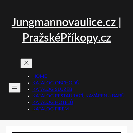
Přeskočit
na
obsah
Jungmannovaulice.cz |
PražskéPříkopy.cz
HOME
KATALOG OBCHODŮ
KATALOG SLUŽEB
KATALOG RESTAURACÍ, KAVÁREN a BARŮ
KATALOG HOTELŮ
KATALOG FIREM