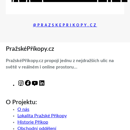
@PRAZSKEPRIKOPY.CZ
PražskéPříkopy.cz
PražskéPříkopy.cz propojí jednu z nejdražších ulic na
světě v reálném i online prostoru…
I
F
Y
L
n
a
o
i
s
c
u
n
O Projektu:
t
e
T
k
a
b
u
e
O nás
g
o
b
d
Lokalita Pražské Příkopy
r
o
e
I
Historie Příkop
a
k
n
Obchodní oddělení