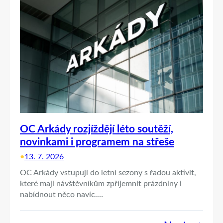
OC Arkády rozjíždějí léto soutěží,
novinkami i programem na střeše
•
13. 7. 2026
OC Arkády vstupují do letní sezony s řadou aktivit,
které mají návštěvníkům zpříjemnit prázdniny i
nabídnout něco navíc.…