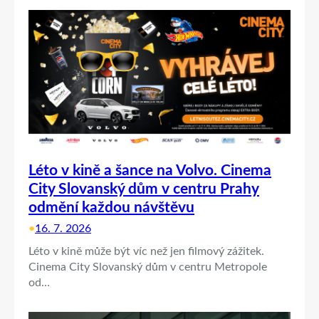
Léto v kině a šance na Volvo. Cinema
City Slovanský dům v centru Prahy
odmění každou návštěvu
•
16. 7. 2026
Léto v kině může být víc než jen filmový zážitek.
Cinema City Slovanský dům v centru Metropole
od…