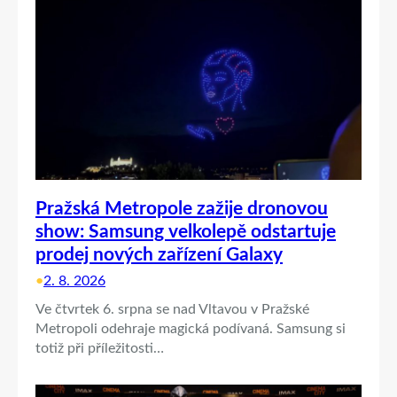
Pražská Metropole zažije dronovou
show: Samsung velkolepě odstartuje
prodej nových zařízení Galaxy
•
2. 8. 2026
Ve čtvrtek 6. srpna se nad Vltavou v Pražské
Metropoli odehraje magická podívaná. Samsung si
totiž při příležitosti…