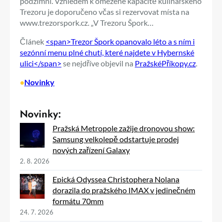
podzimní. Vzhledem k omezené kapacitě kulinářského
Trezoru je doporučeno včas si rezervovat místa na
www.trezorspork.cz. „V Trezoru Špork…
Článek
<span>Trezor Špork opanovalo léto a s ním i
sezónní menu plné chutí, které najdete v Hybernské
ulici</span>
se nejdříve objevil na
PražskéPříkopy.cz
.
•
Novinky
Novinky:
Pražská Metropole zažije dronovou show:
Samsung velkolepě odstartuje prodej
nových zařízení Galaxy
2. 8. 2026
Epická Odyssea Christophera Nolana
dorazila do pražského IMAX v jedinečném
formátu 70mm
24. 7. 2026