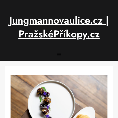
Přeskočit
na
obsah
Jungmannovaulice.cz |
PražskéPříkopy.cz