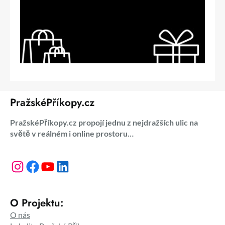
PražskéPříkopy.cz
PražskéPříkopy.cz propojí jednu z nejdražších ulic na
světě v reálném i online prostoru…
Instagram
Facebook
YouTube
LinkedIn
O Projektu:
O nás