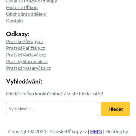
Lokalita Pražské Příkopy
Historie Příkop
Obchodní oddělení
Kontakt
Odkazy:
PražskéPříkopy.cz
PražskáPařížská.cz
PražskýVaclavák.cz
PražskýStaromák.cz
PražskáMasaryčka.cz
Vyhledávání:
Hledáte něco konkrétního? Zkuste hledat níže!
H
Hledat
l
e
d
a
Copyright © 2023 | PražskéPříkopy.cz |
HMG
| Hosting by