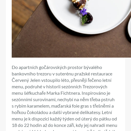
Do apartních gočárovských prostor bývalého
bankovního trezoru v suterénu pražské restaurace
Červený Jelen vstoupilo léto, přesněji řečeno letní
menu, podruhé v historii sezónních Trezorových
menu šéfkuchaře Marka Fichtnera. Inspirováno je
sezónními surovinami, nechybí na něm třeba pstruh
s rybím karamelem, maďarská foie gras s třešněmi a
hořkou čokoládou a další vybrané delikatesy. Letní
menu je k dispozici každý týden od úterý do pátku od
18 do 22 hodin až do konce září, kdy jej nahradí menu