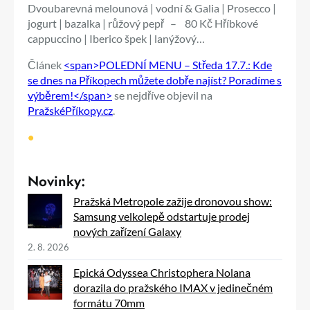
Dvoubarevná melounová | vodní & Galia | Prosecco |
jogurt | bazalka | růžový pepř – 80 Kč Hříbkové
cappuccino | Iberico špek | lanýžový…
Článek
<span>POLEDNÍ MENU – Středa 17.7.: Kde
se dnes na Příkopech můžete dobře najíst? Poradíme s
výběrem!</span>
se nejdříve objevil na
PražskéPříkopy.cz
.
•
Novinky:
Pražská Metropole zažije dronovou show:
Samsung velkolepě odstartuje prodej
nových zařízení Galaxy
2. 8. 2026
Epická Odyssea Christophera Nolana
dorazila do pražského IMAX v jedinečném
formátu 70mm