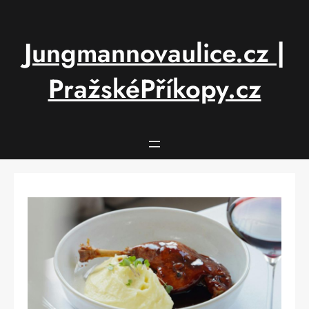
Přeskočit
na
obsah
Jungmannovaulice.cz |
PražskéPříkopy.cz