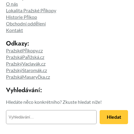
O nás
Lokalita Pražské Příkopy
Historie Příkop
Obchodní oddělení
Kontakt
Odkazy:
PražskéPříkopy.cz
PražskáPařížská.cz
PražskýVaclavák.cz
PražskýStaromák.cz
PražskáMasaryčka.cz
Vyhledávání:
Hledáte něco konkrétního? Zkuste hledat níže!
H
Hledat
l
e
d