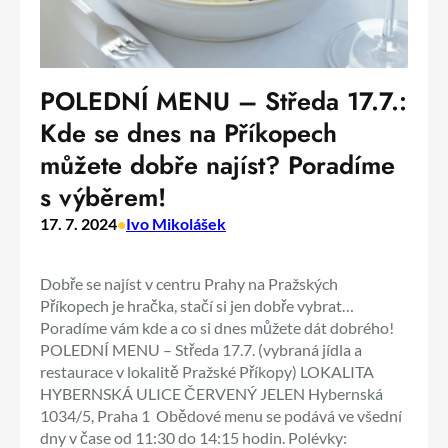
POLEDNÍ MENU – Středa 17.7.:
Kde se dnes na Příkopech
můžete dobře najíst? Poradíme
s výběrem!
17. 7. 2024
•
Ivo Mikolášek
Dobře se najíst v centru Prahy na Pražských
Příkopech je hračka, stačí si jen dobře vybrat…
Poradíme vám kde a co si dnes můžete dát dobrého!
POLEDNÍ MENU – Středa 17.7. (vybraná jídla a
restaurace v lokalitě Pražské Příkopy) LOKALITA
HYBERNSKÁ ULICE ČERVENÝ JELEN Hybernská
1034/5, Praha 1 Obědové menu se podává ve všední
dny v čase od 11:30 do 14:15 hodin. Polévky: