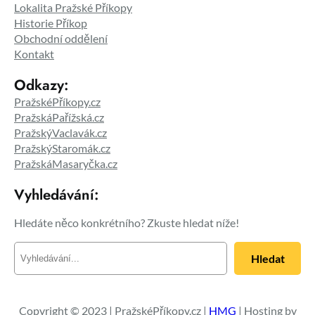
Lokalita Pražské Příkopy
Historie Příkop
Obchodní oddělení
Kontakt
Odkazy:
PražskéPříkopy.cz
PražskáPařížská.cz
PražskýVaclavák.cz
PražskýStaromák.cz
PražskáMasaryčka.cz
Vyhledávání:
Hledáte něco konkrétního? Zkuste hledat níže!
H
Hledat
l
e
d
a
Copyright © 2023 | PražskéPříkopy.cz |
HMG
| Hosting by