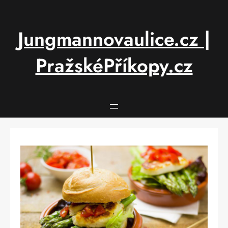
Přeskočit
na
obsah
Jungmannovaulice.cz |
PražskéPříkopy.cz