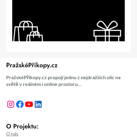
PražskéPříkopy.cz
PražskéPříkopy.cz propojí jednu z nejdražších ulic na
světě v reálném i online prostoru…
Instagram
Facebook
YouTube
LinkedIn
O Projektu:
O nás