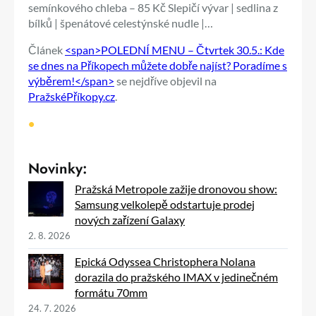
semínkového chleba – 85 Kč Slepičí vývar | sedlina z
bílků | špenátové celestýnské nudle |…
Článek
<span>POLEDNÍ MENU – Čtvrtek 30.5.: Kde
se dnes na Příkopech můžete dobře najíst? Poradíme s
výběrem!</span>
se nejdříve objevil na
PražskéPříkopy.cz
.
•
Novinky:
Pražská Metropole zažije dronovou show:
Samsung velkolepě odstartuje prodej
nových zařízení Galaxy
2. 8. 2026
Epická Odyssea Christophera Nolana
dorazila do pražského IMAX v jedinečném
formátu 70mm
24. 7. 2026